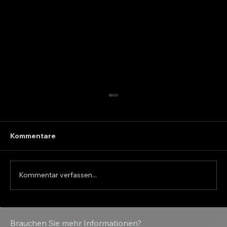
Kommentare
Kommentar verfassen...
Wie wählt man den richtigen Sand-
Brauchen Sie mehr Informationen?
und Salzstreuer für den Winterdienst?