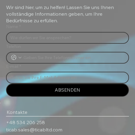
Wir sind hier, um zu helfen! Lassen Sie uns Ihnen
vollständige Informationen geben, um Ihre
Bedürfnisse zu erfüllen.
Name
*
Telefon
E-mail
*
ABSENDEN
Kontakte
+48 534 206 258
ticab.sales@ticabltd.com