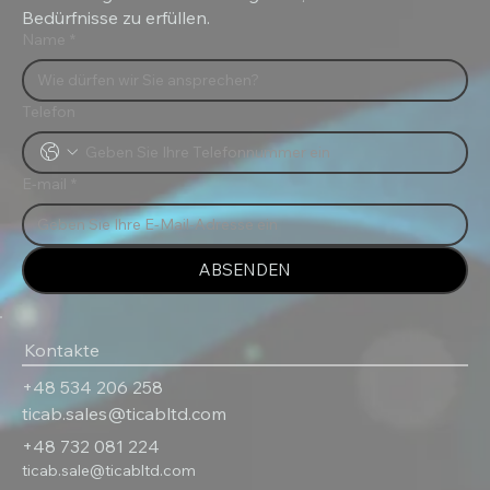
Bedürfnisse zu erfüllen.
Name
*
Telefon
E-mail
*
ABSENDEN
Kontakte
+48 534 206 258
ticab.sales@ticabltd.com
+48 732 081 224
ticab.sale@ticabltd.com