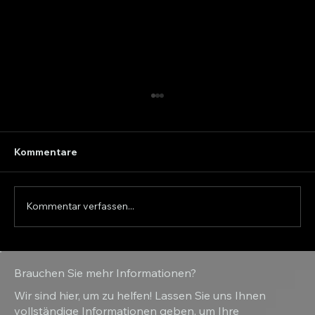
Kommentare
Kommentar verfassen...
Wie wählt man den richtigen Sand-
Brauchen Sie mehr Informationen?
und Salzstreuer für den Winterdienst?
Wir sind hier, um zu helfen! Lassen Sie uns Ihnen
vollständige Informationen geben, um Ihre