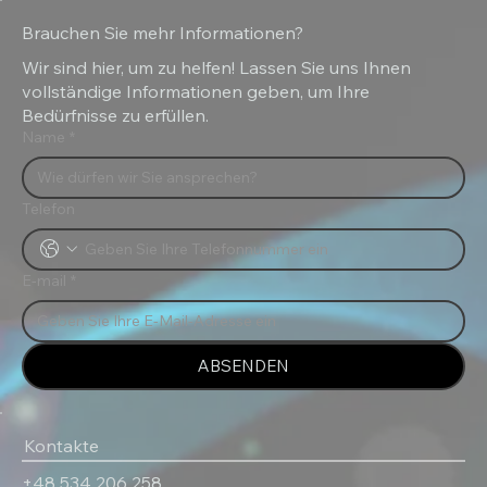
Wie wählt man den richtigen Sand-
Brauchen Sie mehr Informationen?
und Salzstreuer für den Winterdienst?
Wir sind hier, um zu helfen! Lassen Sie uns Ihnen
vollständige Informationen geben, um Ihre
Bedürfnisse zu erfüllen.
Name
*
Telefon
E-mail
*
ABSENDEN
Kontakte
+48 534 206 258