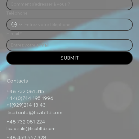
Téléphone
E-mail
*
SUBMIT
Contacts
+48 732 081 315
+44(0)744 195 1996
+1(929)214 13 43
ticab.info@ticabltd.com
+48 732 081 224
ticab.sale@ticabltd.com
+48 459 567 328