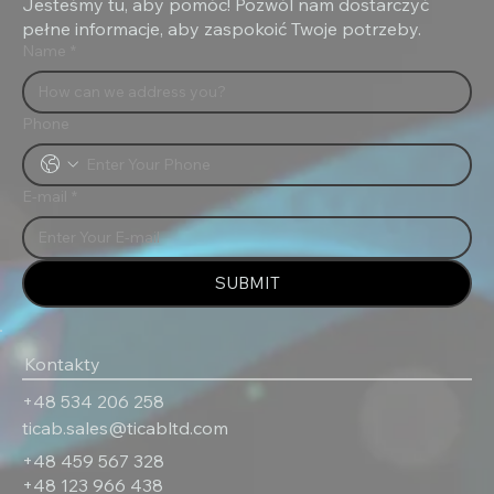
Jesteśmy tu, aby pomóc! Pozwól nam dostarczyć
pełne informacje, aby zaspokoić Twoje potrzeby.
Name
*
Phone
E-mail
*
SUBMIT
Kontakty
‎+48 534 206 258
ticab.sales@ticabltd.com
+48 459 567 328
+‎48 123 966 438