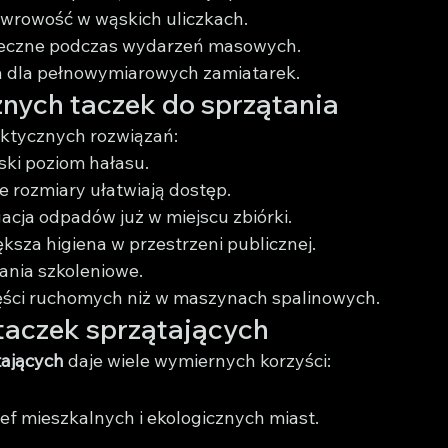
ewrowość w wąskich uliczkach.
teczne podczas wydarzeń masowych.
wa dla pełnowymiarowych zamiatarek.
nych taczek do sprzątania
ktycznych rozwiązań:
niski poziom hałasu.
 rozmiary ułatwiają dostęp.
gacja odpadów już w miejscu zbiórki.
ększa higiena w przestrzeni publicznej.
ania szkoleniowe.
zęści ruchomych niż w maszynach spalinowych.
 taczek sprzątających
tających
 daje wiele wymiernych korzyści:
tref mieszkalnych i ekologicznych miast.