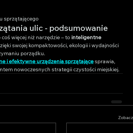
u sprzątającego
rzątania ulic - podsumowanie
o coś więcej niż narzędzie – to 
inteligentne 
Dzięki swojej kompaktowości, ekologii i wydajności 
zymaniu porządku.
ne i efektywne urządzenia sprzątające
 sprawia, 
entem nowoczesnych strategii czystości miejskiej.
Zobacz