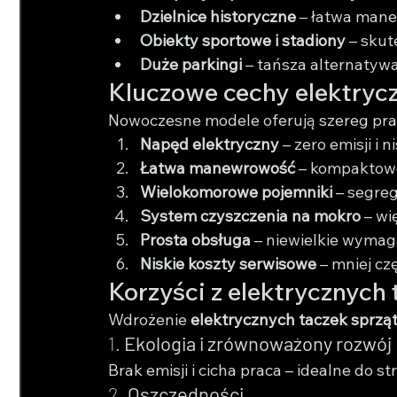
Dzielnice historyczne
 – łatwa man
Obiekty sportowe i stadiony
 – sku
Duże parkingi
 – tańsza alternaty
Kluczowe cechy elektrycz
Nowoczesne modele oferują szereg pra
Napęd elektryczny
 – zero emisji i 
Łatwa manewrowość
 – kompaktowe
Wielokomorowe pojemniki
 – segre
System czyszczenia na mokro
 – wi
Prosta obsługa
 – niewielkie wymag
Niskie koszty serwisowe
 – mniej c
Korzyści z elektrycznych
Wdrożenie 
elektrycznych taczek sprzą
1. 
Ekologia i zrównoważony rozwój
Brak emisji i cicha praca – idealne do s
2. 
Oszczędności