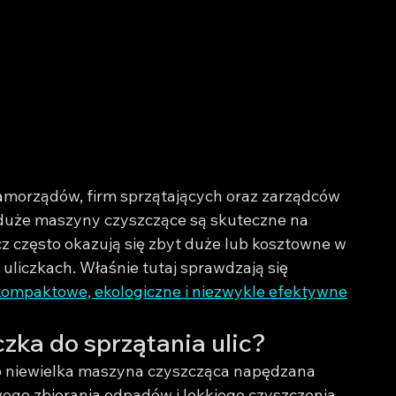
 samorządów, firm sprzątających oraz zarządców 
i duże maszyny czyszczące są skuteczne na 
z często okazują się zbyt duże lub kosztowne w 
uliczkach. Właśnie tutaj sprawdzają się 
kompaktowe, ekologiczne i niezwykle efektywne
czka do sprzątania ulic?
o niewielka maszyna czyszcząca napędzana 
go zbierania odpadów i lekkiego czyszczenia 