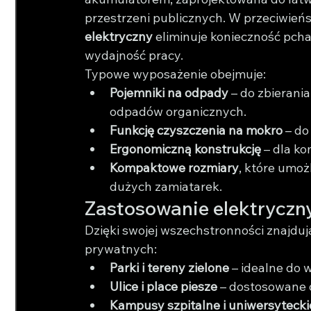
przestrzeni publicznych. W przeciwieńs
elektryczny
 eliminuje konieczność pcha
wydajność pracy.
Typowe wyposażenie obejmuje:
Pojemniki na odpady
 – do zbierani
odpadów organicznych.
Funkcję czyszczenia na mokro
 – d
Ergonomiczną konstrukcję
 – dla k
Kompaktowe rozmiary
, które umoż
dużych zamiatarek.
Zastosowanie elektryczn
Dzięki swojej wszechstronności znajduj
prywatnych:
Parki i tereny zielone
 – idealne do 
Ulice i place piesze
 – dostosowane 
Kampusy szpitalne i uniwersytecki