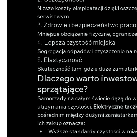
Niższe koszty eksploatacji dzięki oszc
serwisowym.
3. 
Zdrowie i bezpieczeństwo prac
Mniejsze obciążenie fizyczne, ogranicz
4. 
Lepsza czystość miejska
Segregacja odpadów i czyszczenie na mo
5. 
Elastyczność
Skuteczność tam, gdzie duże zamiatark
Dlaczego warto inwestowa
sprzątające?
Samorządy na całym świecie dążą do w
utrzymania czystości. 
Elektryczne taczk
pośrednim między dużymi zamiatarkami
Ich zakup oznacza:
Wyższe standardy czystości w mia