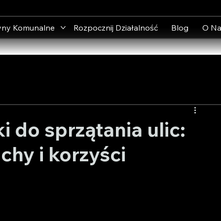
yny Komunalne
Rozpocznij Działalność
Blog
O Na
i do sprzątania ulic:
chy i korzyści