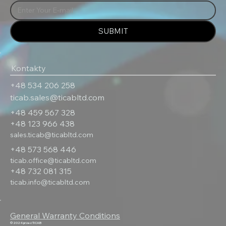
SUBMIT
Kontakty
‎+48 534 206 258
ticab.sales@ticabltd.com
+48 459 567 328
+‎48 123 966 438
sales.ticab@ticabltd.com
+48 573 568 446
ticab.office@ticabltd.com
+48 732 081 315
ticab.info@ticabltd.com
General Warranty Conditions
© 2024 przez TICAB