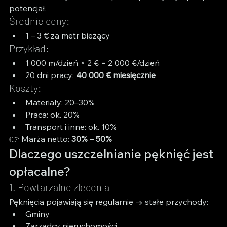
potencjał.
Średnie ceny:
1 – 3 € za metr bieżący
Przykład:
1 000 m/dzień × 2 € = 2 000 €/dzień
20 dni pracy: 
40 000 € miesięcznie
Koszty:
Materiały: 20–30%
Praca: ok. 20%
Transport i inne: ok. 10%
👉 Marża netto: 
30% – 50%
Dlaczego uszczelnianie pęknięć jest 
opłacalne?
1. Powtarzalne zlecenia
Pęknięcia pojawiają się regularnie → stałe przychody:
Gminy
Zarządcy nieruchomości