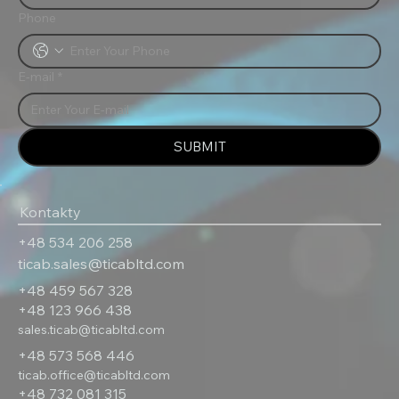
Phone
E-mail
*
SUBMIT
Kontakty
‎+48 534 206 258
ticab.sales@ticabltd.com
+48 459 567 328
+‎48 123 966 438
sales.ticab@ticabltd.com
+48 573 568 446
ticab.office@ticabltd.com
+48 732 081 315