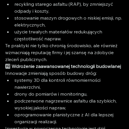
recykling starego asfaltu (RAP), by zmniejszyć 
odpady i koszty,
stosowanie maszyn drogowych o niskiej emisji, np. 
elektrycznych,
użycie trwałych materiałów redukujących 
częstotliwość napraw.
Te praktyki nie tylko chronią środowisko, ale również 
wzmacniają reputację firmy i jej szansę na zdobycie 
zleceń publicznych.
2️⃣ Wdrożenie zaawansowanej technologii budowlanej
Innowacje zmieniają sposób budowy dróg:
systemy 3D dla kontroli równomierności 
nawierzchni,
drony do pomiarów i monitoringu,
podczerwone nagrzewnice asfaltu dla szybkich, 
wysokiej jakości napraw,
oprogramowanie planistyczne z AI dla lepszej 
organizacji realizacji.
Inwestycja w nowoczesną technologię jest dziś 