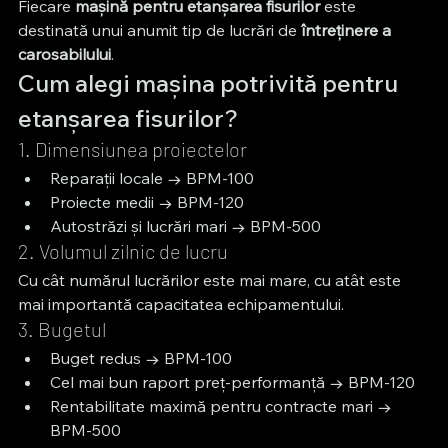
Fiecare 
mașină pentru etanșarea fisurilor
 este 
destinată unui anumit tip de lucrări de 
întreținere a 
carosabilului
.
Cum alegi mașina potrivită pentru 
etanșarea fisurilor?
1. Dimensiunea proiectelor
Reparații locale → BPM-100
Proiecte medii → BPM-120
Autostrăzi și lucrări mari → BPM-500
2. Volumul zilnic de lucru
Cu cât numărul lucrărilor este mai mare, cu atât este 
mai importantă capacitatea echipamentului.
3. Bugetul
Buget redus → BPM-100
Cel mai bun raport preț-performanță → BPM-120
Rentabilitate maximă pentru contracte mari → 
BPM-500