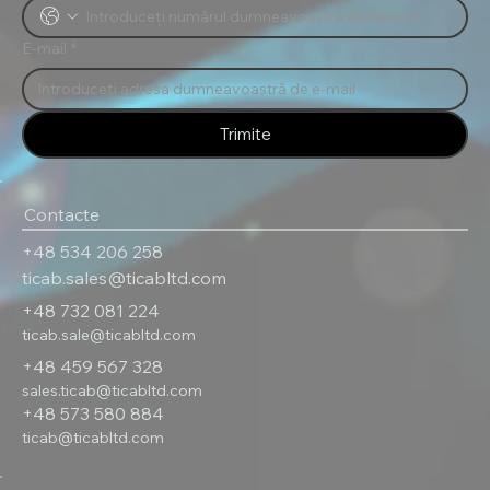
E-mail
*
Trimite
Contacte
+48 534 206 258
ticab.sales@ticabltd.com
+48 732 081 224
ticab.sale@ticabltd.com
+48 459 567 328
sales.ticab@ticabltd.com
+48 573 580 884
ticab@ticabltd.com