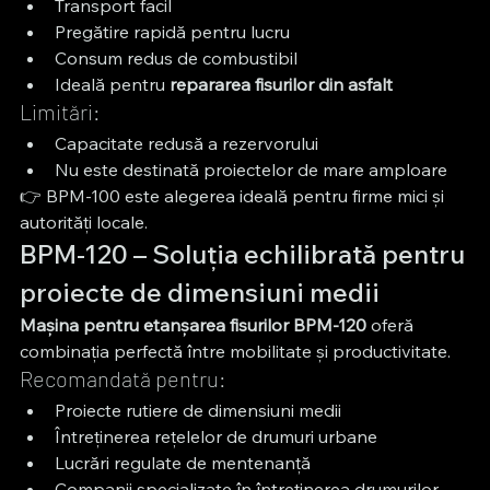
Transport facil
Pregătire rapidă pentru lucru
Consum redus de combustibil
Ideală pentru 
repararea fisurilor din asfalt
Limitări:
Capacitate redusă a rezervorului
Nu este destinată proiectelor de mare amploare
👉 BPM-100 este alegerea ideală pentru firme mici și 
autorități locale.
BPM-120 – Soluția echilibrată pentru 
proiecte de dimensiuni medii
Mașina pentru etanșarea fisurilor BPM-120
 oferă 
combinația perfectă între mobilitate și productivitate.
Recomandată pentru:
Proiecte rutiere de dimensiuni medii
Întreținerea rețelelor de drumuri urbane
Lucrări regulate de mentenanță
Companii specializate în întreținerea drumurilor