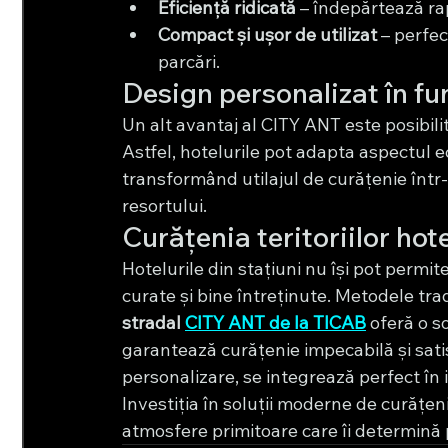
Eficiență ridicată
 – îndepărtează rap
Compact și ușor de utilizat
 – perfec
parcări.
Design personalizat în fu
Un alt avantaj al CITY ANT este posibilit
Astfel, hotelurile pot adapta aspectul 
transformând utilajul de curățenie într-
resortului.
Curățenia teritoriilor hote
Hotelurile din stațiuni nu își pot permit
curate și bine întreținute. Metodele trad
stradal 
CITY ANT de la TICAB
 oferă o s
garantează curățenie impecabilă și satisfa
personalizare, se integrează perfect în
Investiția în soluții moderne de curățen
atmosfere primitoare care îi determină 