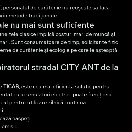
f, personalul de curățenie nu reușește să facă 
rin metode tradiționale.
le nu mai sunt suficiente
neltele clasice implică costuri mari de muncă și 
ari. Sunt consumatoare de timp, solicitante fizic 
rne de curățenie și ecologie pe care le așteaptă 
iratorul stradal CITY ANT de la 
e 
TICAB
, este cea mai eficientă soluție pentru 
mentat cu acumulatori electrici, poate funcționa 
ideal pentru utilizare zilnică continuă.
i:
ează oaspeții.
 emisii.