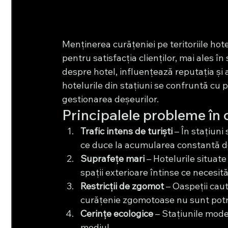
Menținerea curățeniei pe teritoriile hote
pentru satisfacția clienților, mai ales î
despre hotel, influențează reputația și a
hotelurile din stațiuni se confruntă cu p
gestionarea deșeurilor.
Principalele probleme în c
Trafic intens de turiști
 – În stațiuni
ce duce la acumularea constantă de 
Suprafețe mari
 – Hotelurile situat
spații exterioare întinse ce necesită
Restricții de zgomot
 – Oaspeții cau
curățenie zgomotoase nu sunt potri
Cerințe ecologice
 – Stațiunile mode
mediul.