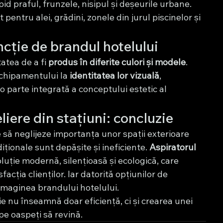
id praful, frunzele, nisipul și deșeurile urbane.
t pentru alei, grădini, zonele din jurul piscinelor și 
ncție de brandul hotelului
atea de a fi 
produs în diferite culori și modele
. 
echipamentului la 
identitatea lor vizuală
, 
o parte integrată a conceptului estetic al 
liere din stațiuni: concluzie
e să neglijeze importanța unor spații exterioare 
iționale sunt depășite și ineficiente. 
Aspiratorul 
oluție modernă, silențioasă și ecologică, care 
cția clienților. Iar datorită opțiunilor de 
 imaginea brandului hotelului.
ie nu înseamnă doar eficiență, ci și crearea unei 
pe oaspeți să revină.