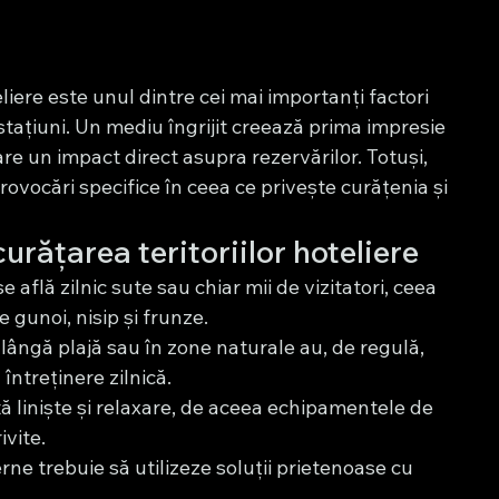
liere este unul dintre cei mai importanți factori 
n stațiuni. Un mediu îngrijit creează prima impresie 
re un impact direct asupra rezervărilor. Totuși, 
rovocări specifice în ceea ce privește curățenia și 
urățarea teritoriilor hoteliere
 se află zilnic sute sau chiar mii de vizitatori, ceea 
gunoi, nisip și frunze.
e lângă plajă sau în zone naturale au, de regulă, 
 întreținere zilnică.
tă liniște și relaxare, de aceea echipamentele de 
vite.
rne trebuie să utilizeze soluții prietenoase cu 