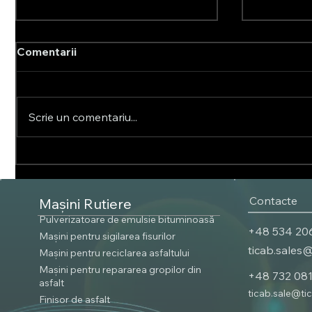
Comentarii
Scrie un comentariu...
Distribuitor de Nisip Direct
Cum să a
de la Producător – De Ce
potrivit 
Achiziția Directă Vă
pentru î
Contacte
Mașini Rutiere
Economisește Bani
drumuril
Pulverizatoare de emulsie bituminoasă
+48 534 20
Mașini pentru sigilarea fisurilor
ticab.sales
Mașini pentru reciclarea asfaltului
Mașini pentru repararea gropilor din
+48 732 08
asfalt
ticab.sale@ti
Finisor de asfalt