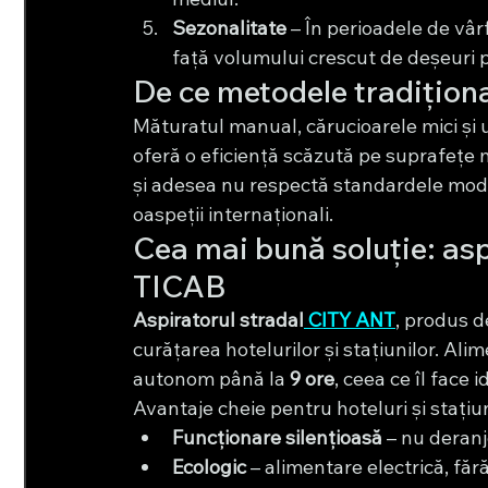
Sezonalitate
 – În perioadele de vâr
față volumului crescut de deșeuri p
De ce metodele tradiționa
Măturatul manual, cărucioarele mici și u
oferă o eficiență scăzută pe suprafețe m
și adesea nu respectă standardele mode
oaspeții internaționali.
Cea mai bună soluție: asp
TICAB
Aspiratorul stradal
 CITY ANT
, produs d
curățarea hotelurilor și stațiunilor. Ali
autonom până la 
9 ore
, ceea ce îl face 
Avantaje cheie pentru hoteluri și stațiun
Funcționare silențioasă
 – nu deranj
Ecologic
 – alimentare electrică, fără