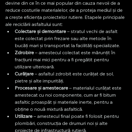
devine din ce în ce mai popular din cauza nevoii de a 
reduce costurile materialelor, de a proteja mediul și de 
a crește eficiența proiectelor rutiere. Etapele principale 
ale reciclării asfaltului sunt:
Colectare și demontare
 – stratul vechi de asfalt 
este colectat prin frezare sau alte metode în 
bucăți mari și transportat la facilități specializate.
Zdrobire
 – amestecul colectat este mărunțit în 
fracțiuni mai mici pentru a fi pregătit pentru 
utilizare ulterioară.
Curățare
 – asfaltul zdrobit este curățat de sol, 
pietre și alte impurități.
Procesare și amestecare
 – materialul curățat este 
amestecat cu noi componente, cum ar fi bitum 
asfaltic proaspăt și materiale inerte, pentru a 
obține o nouă mixtură asfaltică.
Utilizare
 – amestecul final poate fi folosit pentru 
plombări, construcția de drumuri noi și alte 
proiecte de infrastructură rutieră.