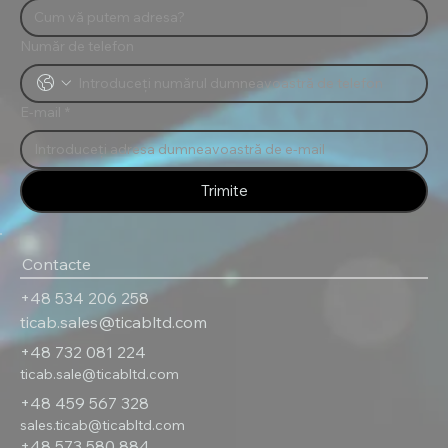
Număr de telefon
E-mail
*
Trimite
Contacte
+48 534 206 258
ticab.sales@ticabltd.com
+48 732 081 224
ticab.sale@ticabltd.com
+48 459 567 328
sales.ticab@ticabltd.com
+48 573 580 884