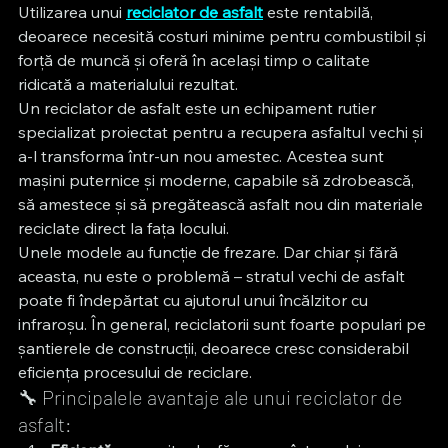
Utilizarea unui 
reciclator de asfalt
 este rentabilă, 
deoarece necesită costuri minime pentru combustibil și 
forță de muncă și oferă în același timp o calitate 
ridicată a materialului rezultat.
Un reciclator de asfalt este un echipament rutier 
specializat proiectat pentru a recupera asfaltul vechi și 
a-l transforma într-un nou amestec. Acestea sunt 
mașini puternice și moderne, capabile să zdrobească, 
să amestece și să pregătească asfalt nou din materiale 
reciclate direct la fața locului.
Unele modele au funcție de frezare. Dar chiar și fără 
aceasta, nu este o problemă – stratul vechi de asfalt 
poate fi îndepărtat cu ajutorul unui încălzitor cu 
infraroșu. În general, reciclatorii sunt foarte populari pe 
șantierele de construcții, deoarece cresc considerabil 
eficiența procesului de reciclare.
🔧 Principalele avantaje ale unui reciclator de 
asfalt: