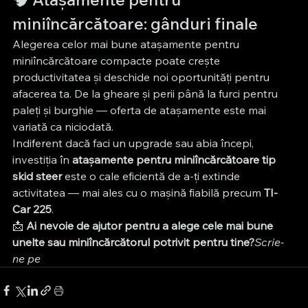
miniîncărcătoare: gânduri finale
Alegerea celor mai bune atașamente pentru 
miniîncărcătoare compacte poate crește 
productivitatea și deschide noi oportunități pentru 
afacerea ta. De la gheare și perii până la furci pentru 
paleți și burghie — oferta de atașamente este mai 
variată ca niciodată.
Indiferent dacă faci un upgrade sau abia începi, 
investiția în 
atașamente pentru miniîncărcătoare tip 
skid steer
 este o cale eficientă de a-ți extinde 
activitatea — mai ales cu o mașină fiabilă precum 
TI-
Car 225
.
📩 
Ai nevoie de ajutor pentru a alege cele mai bune 
unelte sau miniîncărcătorul potrivit pentru tine?
Scrie-
ne pe