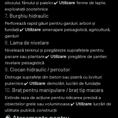
silozului, fânului și paielor.✔️ 
Utilizare
: ferme de lapte, 
exploatații zootehnice
7. 
Burghiu hidraulic
Perforează rapid găuri pentru garduri, arbori și 
fundații.✔️ 
Utilizare
: amenajare peisagistică, agricultură, 
garduri
8. 
Lama de nivelare
Nivelează terenul și pregătește suprafețele pentru 
pavare sau plantare.✔️ 
Utilizare
: pregătire de șantier, 
nivelare peisagistică
9. 
Ciocan hidraulic / percutor
Distruge suprafețe din beton sau piatră cu lovituri 
puternice.✔️ 
Utilizare
: demolări, lucrări de fundație
10. 
Braț pentru manipulare / braț tip macara
Extinde raza de acțiune pentru ridicarea precisă a 
obiectelor grele sau voluminoase.✔️ 
Utilizare
: lucrări de 
utilitate publică, construcții
🧠 Atașamente pentru 