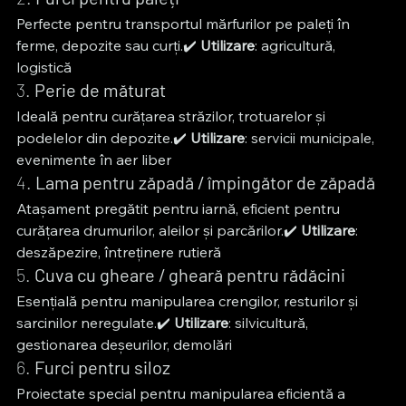
Perfecte pentru transportul mărfurilor pe paleți în 
ferme, depozite sau curți.✔️ 
Utilizare
: agricultură, 
logistică
3. 
Perie de măturat
Ideală pentru curățarea străzilor, trotuarelor și 
podelelor din depozite.✔️ 
Utilizare
: servicii municipale, 
evenimente în aer liber
4. 
Lama pentru zăpadă / împingător de zăpadă
Atașament pregătit pentru iarnă, eficient pentru 
curățarea drumurilor, aleilor și parcărilor.✔️ 
Utilizare
: 
deszăpezire, întreținere rutieră
5. 
Cuva cu gheare / gheară pentru rădăcini
Esențială pentru manipularea crengilor, resturilor și 
sarcinilor neregulate.✔️ 
Utilizare
: silvicultură, 
gestionarea deșeurilor, demolări
6. 
Furci pentru siloz
Proiectate special pentru manipularea eficientă a 