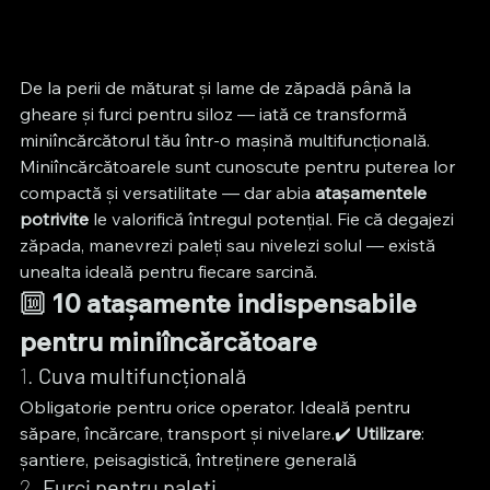
De la perii de măturat și lame de zăpadă până la 
gheare și furci pentru siloz — iată ce transformă 
miniîncărcătorul tău într-o mașină multifuncțională.
Miniîncărcătoarele sunt cunoscute pentru puterea lor 
compactă și versatilitate — dar abia 
atașamentele 
potrivite
 le valorifică întregul potențial. Fie că degajezi 
zăpada, manevrezi paleți sau nivelezi solul — există 
unealta ideală pentru fiecare sarcină.
🔟 
10 atașamente indispensabile 
pentru miniîncărcătoare
1. 
Cuva multifuncțională
Obligatorie pentru orice operator. Ideală pentru 
săpare, încărcare, transport și nivelare.✔️ 
Utilizare
: 
șantiere, peisagistică, întreținere generală
2. 
Furci pentru paleți