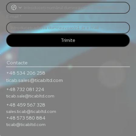
E-mail
*
Trimite
Contacte
+48 534 206 258
ticab.sales@ticabltd.com
+48 732 081 224
ticab.sale@ticabltd.com
+48 459 567 328
sales.ticab@ticabltd.com
+48 573 580 884
ticab@ticabltd.com