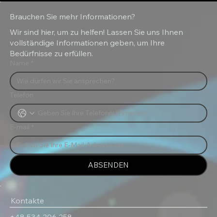
Brauchen Sie mehr Informationen?
Wir sind hier, um zu helfen! Lassen Sie uns Ihnen
vollständige Informationen geben, um Ihre
Bedürfnisse zu erfüllen.
Name
*
Telefon
E-mail
*
ABSENDEN
Kontakte