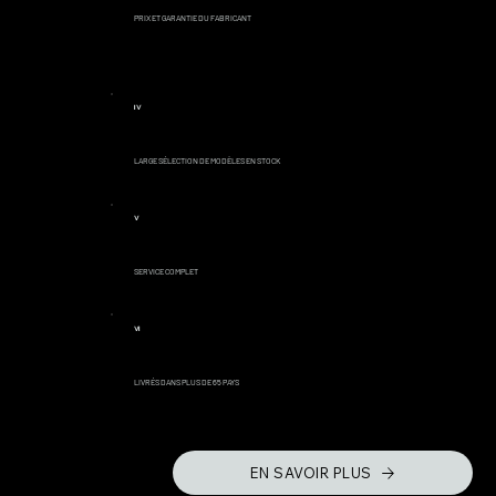
PRIX ET GARANTIE DU FABRICANT
IV
LARGE SÉLECTION DE MODÈLES EN STOCK
V
SERVICE COMPLET
VI
LIVRÉS DANS PLUS DE 65 PAYS
EN SAVOIR PLUS