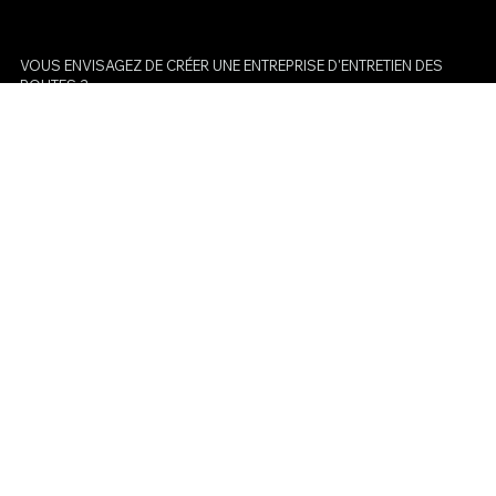
VOUS ENVISAGEZ DE CRÉER UNE ENTREPRISE D'ENTRETIEN DES
ROUTES ?
Vous êtes sur la bonne voie. L'entretien et la réparation
des routes est une idée d'entreprise qui fonctionne
pour ceux qui s'efforcent de gagner de l'argent en
fournissant des services de qualité et essentiels à la