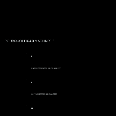
POURQUOI
TICAB
MACHINES ?
I
UN ÉQUIPEMENT DE HAUTE QUALITÉ
II
COMMANDES PERSONNALISÉES
III