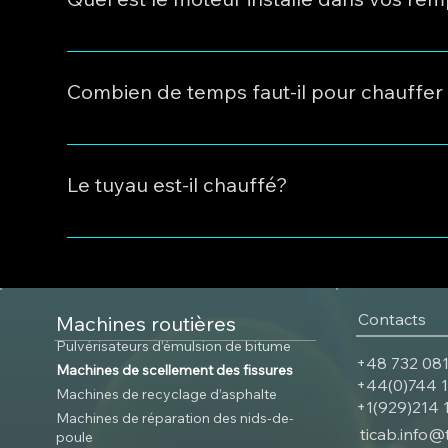
Nous installons des moteurs italiens et allemands da
l'équipement.
Combien de temps faut-il pour chauffer 
Le chauffage dure de 40 minutes à 2 heures, en fo
dure 1 heure.
Le tuyau est-il chauffé?
Oui, il est chauffé. Par conséquent, le mastic ne gè
Contacts
Machines routières
Pulvérisateurs d’émulsion de bitume
+48 732 081
Machines de scellement des fissures
+44(0)744 
Machines de recyclage d’asphalte
+1(929)214 
Machines de réparation des nids-de-
ticab.info@
poule