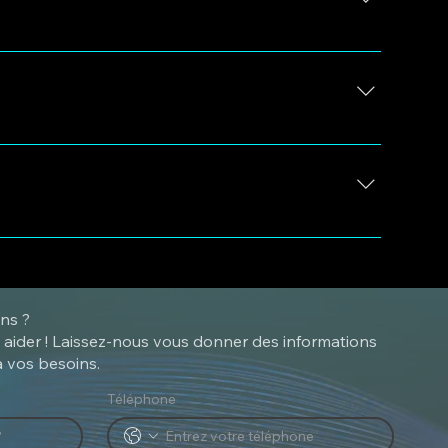
on bitumineux. Ils garantissent la fiabilité de
de fusion). En moyenne, le processus de chauffage
 n'y a donc pas de risque d'obstruction du système.
ns ?
aider ! Laissez-nous vous donner des informations
 vos besoins.
Téléphone