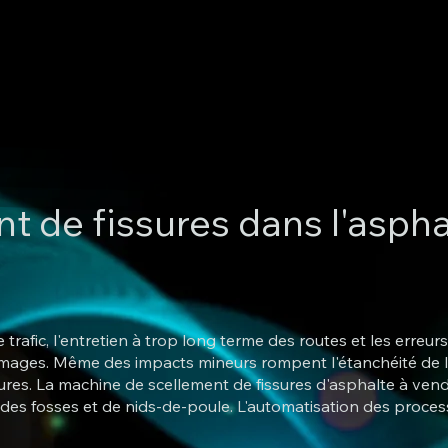
 de fissures dans l'aspha
trafic, l'entretien à trop long terme des routes et les erreu
mmages. Même des impacts mineurs rompent l'étanchéité de la
ures. La machine de scellement de fissures d'asphalte à vendr
des fosses et de nids-de-poule. L'automatisation des proces