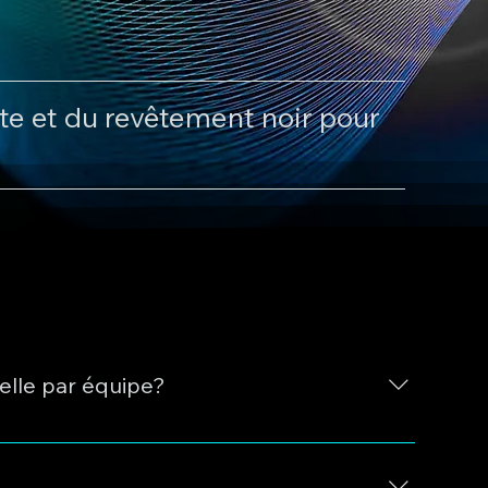
te et du revêtement noir pour
elle par équipe?
être effectués si l'on connaît l'épaisseur (de 5