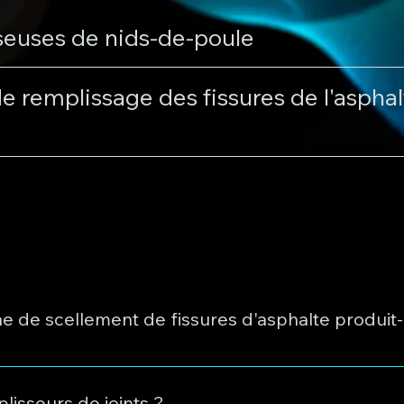
seuses de nids-de-poule
e remplissage des fissures de l'asphal
 de scellement de fissures d'asphalte produit-
ICAB est de 100 litres par heure. Des calculs précis peuvent 
ure.
lisseurs de joints ?