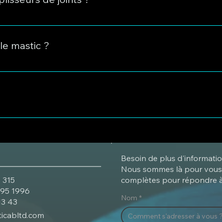
ns nos machines à remplir les fissures de l'asphalte et du bét
le mastic ?
nction du mastic (chaque type de mastic a son propre point 
le pas pendant les pauses. Il ne colle pas dans le système. Il
Besoin de plus d'informatio
Nous sommes là pour vous 
 315
complètes pour répondre à
195 1996
Nom
*
13 43
ticabltd.com