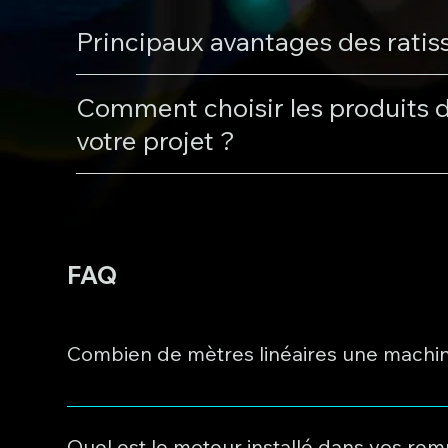
Principaux avantages des ratis
Comment choisir les produits d
votre projet ?
FAQ
Combien de mètres linéaires une machine
La productivité moyenne des enduits bitumineux de T
mm à 1 mètre), la profondeur et la surface de la fiss
Quel est le moteur installé dans vos remp