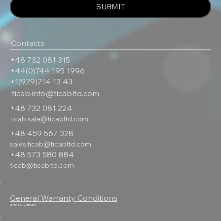
SUBMIT
Contacts
+48 732 081 315
+44(0)744 195 1996
+1(929)214 13 43
ticab.info@ticabltd.com
+48 732 081 224
ticab.sale@ticabltd.com
+48 459 567 328
sales.ticab@ticabltd.com
+48 573 580 884
ticab@ticabltd.com
General Warranty Conditions
© 2026 by TICAB