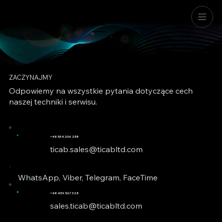
ZACZYNAJMY
Odpowiemy na wszystkie pytania dotyczące cech
naszej techniki i serwisu.
+48 534 206 258
ticab.sales@ticabltd.com
WhatsApp, Viber, Telegram, FaceTime
+48 459 567 328
sales.ticab@ticabltd.com