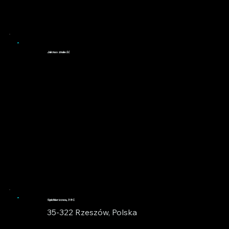
Jak nas znaleźć
Spichlerzowa, 38C
35-322 Rzeszów, Polska