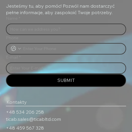
Jesteśmy tu, aby pomóc! Pozwól nam dostarczyć
pełne informacje, aby zaspokoić Twoje potrzeby.
Name
*
Phone
E-mail
*
SUBMIT
Kontakty
‎+48 534 206 258
ticab.sales@ticabltd.com
+48 459 567 328