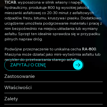
TICAB
, wyposażona w silnik własny i napęd
hydrauliczny, produkuje 800 kg wysokiej jakości
mieszanki asfaltowej co 20-30 minut z asfaltowych
odpadów, frezu, bitumu, kruszywa i piasku. Dodatkowo,
urządzenie umożliwia podgrzewanie materiału i pracę z
nim bezpośrednio na miejscu układania lub wymiany
asfaltu. Sprzęt ten idealnie sprawdza się w przypadku
pilnych napraw dróg.
Podwójne przeznaczenie to unikalna cecha
RA-800
.
Maszyna może działać jako mini-wytwórnia asfaltu lub
recykler do przetwarzania starego asfaltu.
ZAPYTAJ O CENĘ
Zastosowanie
Właściwości
Zalety