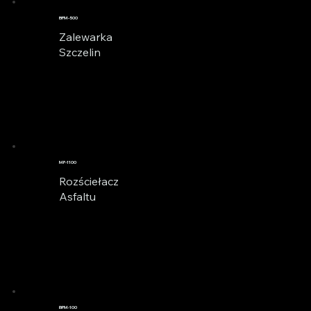
BPM-500
Zalewarka
Szczelin
MP-1100
Rozściełacz
Asfaltu
BPM-100