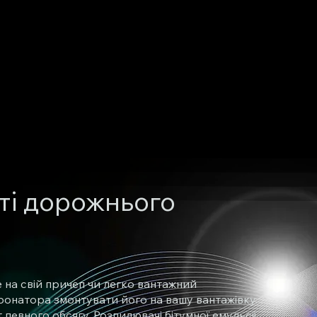
сті дорожнього
 на свій причеп чи легко вантажний
ронатора змонтувати його на вашу вантажівку.
евного обсягу. Розпилювачі бітумної емульсії