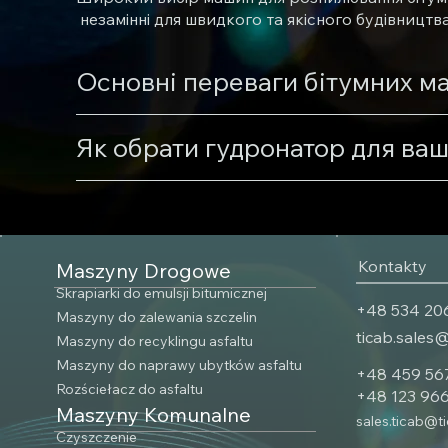
незамінні для швидкого та якісного будівництв
Основні переваги бітумних м
Як обрати гудронатор для ваш
Kontakty
Maszyny Drogowe
Skrapiarki do emulsji bitumicznej
‎+48 534 20
Maszyny do zalewania szczelin
ticab.sales
Maszyny do recyklingu asfaltu
Maszyny do naprawy ubytków asfaltu
+48 459 56
Rozściełacz do asfaltu
+‎48 123 96
Maszyny Komunalne
sales.ticab@t
Czyszczenie