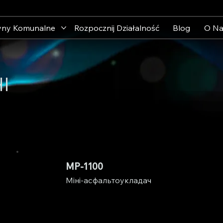
yny Komunalne
Rozpocznij Działalność
Blog
O Na
І
MP-1100
Міні-асфальтоукладач