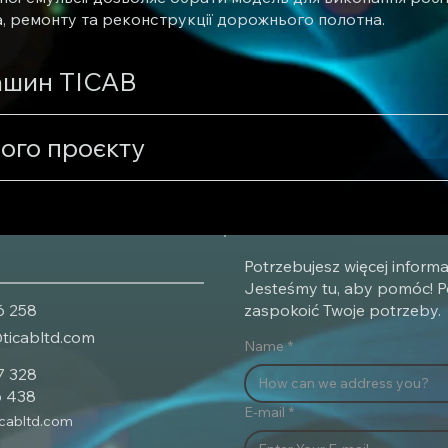
а, ремонту та реконструкції дорожнього полотна.
ашин TICAB
ого проєкту
Potrzebujesz więcej informa
Jesteśmy tu, aby pomóc! P
6 258
zaspokoić Twoje potrzeby.
@ticabltd.com
Name
*
7 328
6 438
E-mail
*
icabltd.com