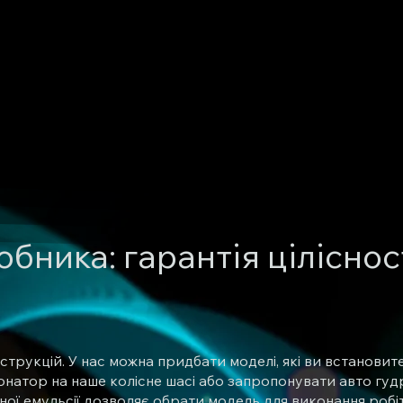
обника: гарантія цілісно
рукцій. У нас можна придбати моделі, які ви встановите
натор на наше колісне шасі або запропонувати авто гуд
ї емульсії дозволяє обрати модель для виконання робіт п