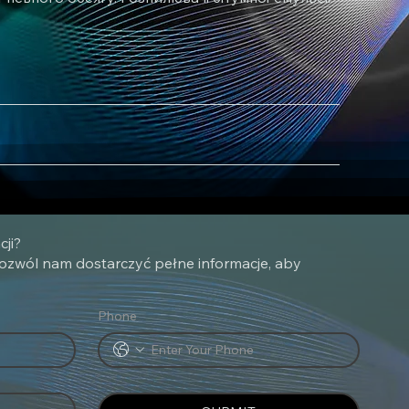
cji?
ozwól nam dostarczyć pełne informacje, aby
Phone