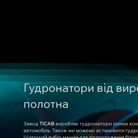
Гудронатори від вир
полотна
Завод
TICAB
виробляє гудронатори різних конст
автомобіль. Також ми можемо встановити гудро
Широкий вибір машин для розпилювання бітумно