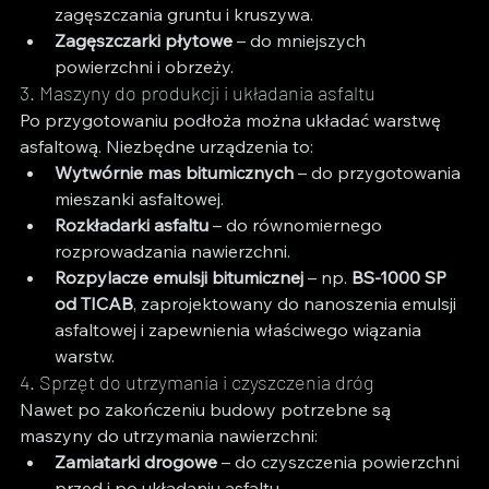
zagęszczania gruntu i kruszywa.
Zagęszczarki płytowe
 – do mniejszych 
powierzchni i obrzeży.
3. Maszyny do produkcji i układania asfaltu
Po przygotowaniu podłoża można układać warstwę 
asfaltową. Niezbędne urządzenia to:
Wytwórnie mas bitumicznych
 – do przygotowania 
mieszanki asfaltowej.
Rozkładarki asfaltu
 – do równomiernego 
rozprowadzania nawierzchni.
Rozpylacze emulsji bitumicznej
 – np. 
BS-1000 SP 
od TICAB
, zaprojektowany do nanoszenia emulsji 
asfaltowej i zapewnienia właściwego wiązania 
warstw.
4. Sprzęt do utrzymania i czyszczenia dróg
Nawet po zakończeniu budowy potrzebne są 
maszyny do utrzymania nawierzchni:
Zamiatarki drogowe
 – do czyszczenia powierzchni 
przed i po układaniu asfaltu.