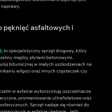
a naprawy.
o pęknięć asfaltowych i 
ch
 to specjalistyczny sprzęt drogowy, który 
zczeliny między płytami betonowymi. 
lsji bitumicznej w małych uszkodzeniach na 
nikaniu wilgoci oraz innych cząsteczek czy 
zelin w asfalcie wykorzystują uszczelniacze 
ryczne, promieniowanie ultrafioletowe oraz 
sferycznych. Sprzęt nadaje się również do 
rmacyjnych w asfalcie i betonie. Jeśli 