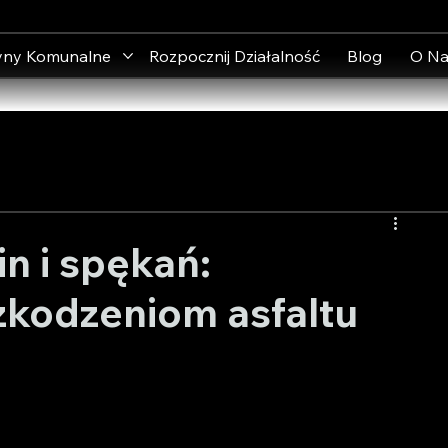
yny Komunalne
Rozpocznij Działalność
Blog
O Na
in i spękań:
zkodzeniom asfaltu