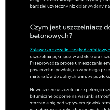
bardziej użyteczny niż dolar wydany n
Czym jest uszczelniacz d
betonowych?
Zalewarka szczelin i spękań asfaltowy
uszczelnia pęknięcia w asfalcie oraz s
Przeprowadza proces umieszczania emu
powierzchni powłoki, co zapobiega prze
materiałów do dolnych warstw powłoki.
Nowoczesne uszczelniacze pęknięć i szc
bitumiczne odporne na warunki atmosfe
starzenie się pod wpływem zjawisk atmo
wypełniania szczelin skurczowych i defo