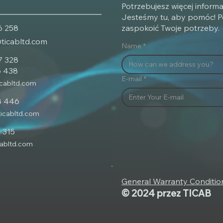
Potrzebujesz więcej informa
odpowiednią maszynę
Jesteśmy tu, aby pomóc! P
producenta?
6 258
zaspokoić Twoje potrzeby.
@ticabltd.com
Name
*
7 328
6 438
E-mail
*
icabltd.com
8 446
ticabltd.com
 315
cabltd.com
General Warranty Conditio
© 2024 przez TICAB