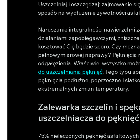
Uszczelniaj i oszczędzaj: zajmowanie si
sposób na wydłużenie żywotności asfal
Naruszanie integralności nawierzchni za
działaniami zapobiegawczymi, zniszczen
kosztować Cię będzie sporo. Czy można
pełnowymiarowej naprawy? Pęknięcia r
odgałęzienia. Właściwie, wszystko można
do uszczelniania pęknięć
. Tego typu s
pęknięcia podłużne, poprzeczne i siatko
ekstremalnych zmian temperatury.
Zalewarka szczelin i spę
uszczelniacza do pęknię
75% nieleczonych pęknięć asfaltowych pr