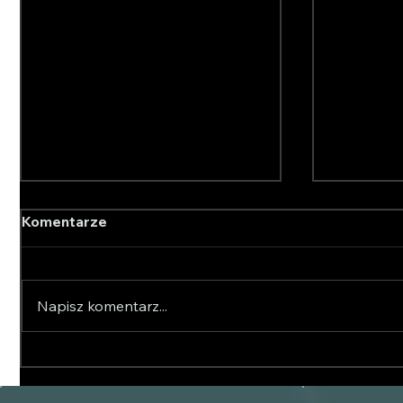
Komentarze
Napisz komentarz...
Piaskarka od Producenta –
Jak wyb
Dlaczego Zakup
piaskark
Bezpośrednio od
zimoweg