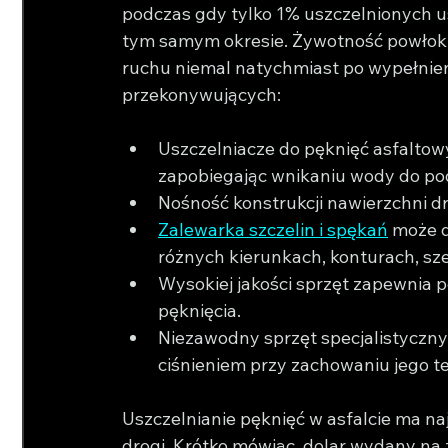
podczas gdy tylko 1% uszczelnionych
tym samym okresie. Żywotność powłoki 
ruchu niemal natychmiast po wypełnien
przekonywujących:
Uszczelniacze do pęknięć asfaltow
zapobiegając wnikaniu wody do po
Nośność konstrukcji nawierzchni dr
Zalewarka szczelin i spękań
 może d
różnych kierunkach, konturach, szer
Wysokiej jakości sprzęt zapewnia 
pęknięcia.
Niezawodny sprzęt specjalistyczny
ciśnieniem przy zachowaniu jego t
Uszczelnianie pęknięć w asfalcie ma na
drogi. Krótko mówiąc, dolar wydany na 