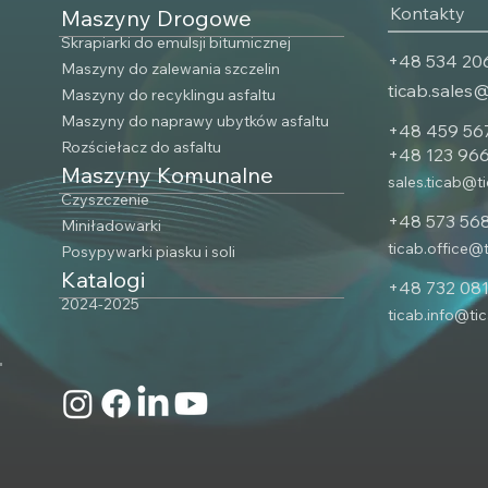
Kontakty
Maszyny Drogowe
Producenta Pozwala
dróg?
Zaoszczędzić
Skrapiarki do emulsji bitumicznej
‎+48 534 20
Maszyny do zalewania szczelin
ticab.sales
Maszyny do recyklingu asfaltu
Maszyny do naprawy ubytków asfaltu
+48 459 56
Rozściełacz do asfaltu
+‎48 123 96
Maszyny Komunalne
sales.ticab@t
Czyszczenie
+48 573 56
Miniładowarki
ticab.office@
Posypywarki piasku i soli
Katalogi
+48 732 081
2024-2025
ticab.info@ti