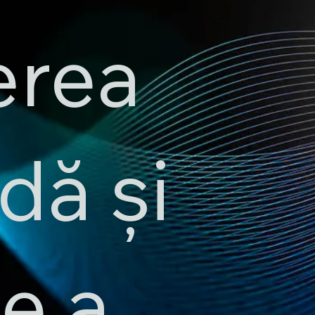
erea
idă și
te a