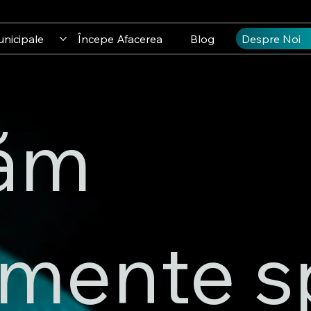
unicipale
Începe Afacerea
Blog
Despre Noi
căm
mente s