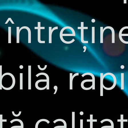
 întrețin
bilă, rap
tă calita