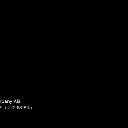
ompany AB
L 6772390895