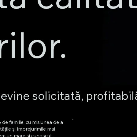
ilor.
vine solicitată, profitabi
 de familie, cu misiunea de a
itățile și împrejurimile mai
ntem un mare și cunoscut