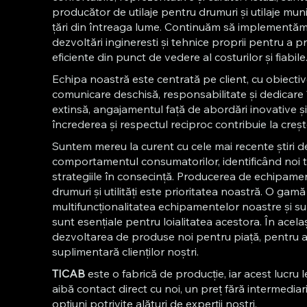
producător de utilaje pentru drumuri și utilaje mun
țări din întreaga lume. Continuăm să implementăm s
dezvoltări ingineresti și tehnice proprii pentru a
eficiente din punct de vedere al costurilor și fiabile
Echipa noastră este centrată pe client, cu obiectiv
comunicare deschisă, responsabilitate și dedicare 
extinsă, angajamentul față de abordări inovative ș
încrederea și respectul reciproc contribuie la creșt
Suntem mereu la curent cu cele mai recente știri de
comportamentul consumatorilor, identificând noi t
strategiile în consecință. Producerea de echipamen
drumuri și utilități este prioritatea noastră. O gam
multifuncționalitatea echipamentelor noastre și sup
sunt esențiale pentru loialitatea acestora. În acel
dezvoltarea de produse noi pentru piață, pentru a 
suplimentară clienților noștri.
TICAB
este o fabrică de producție, iar acest lucru l
aibă contact direct cu noi, un preț fără intermediar
opțiuni potrivite alături de experții noștri.