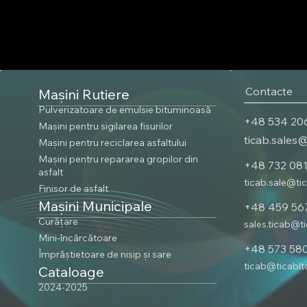
Contacte
Mașini Rutiere
Pulverizatoare de emulsie bituminoasă
+48 534 20
Mașini pentru sigilarea fisurilor
ticab.sales
Mașini pentru reciclarea asfaltului
Mașini pentru repararea gropilor din
+48 732 08
asfalt
ticab.sale@ti
Finisor de asfalt
Mașini Municipale
+48 459 56
Curățare
sales.ticab@t
Mini-încărcătoare
+48 573 58
Împrăștietoare de nisip și sare
ticab@ticabl
Cataloage
2024-2025