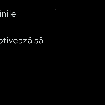
nile
otivează să