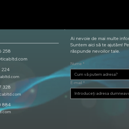
Ai nevoie de mai multe info
Suntem aici să te ajutăm! Pe
6 258
răspunde nevoilor tale.
@ticabltd.com
Nume
*
1 224
cabltd.com
E-mail
*
7 328
icabltd.com
0 884
td.com