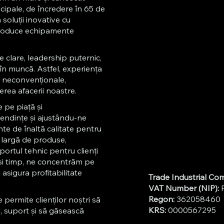
icipale, de încredere în 65 de
oluții inovative cu
 produce echipamente
.
e clare, leadership puternic,
în muncă. Astfel, experiența
i neconvenționale,
erea afacerii noastre.
 pe piață și
endințe și ajustându-ne
te de înaltă calitate pentru
ă largă de produse,
ortul tehnic pentru clienți
ași timp, ne concentrăm pe
asigura profitabilitate
Trade Industrial C
VAT Number (NIP):
P
Regon:
362058460
e permite clienților noștri să
KRS:
0000567295
i, suport și să găsească