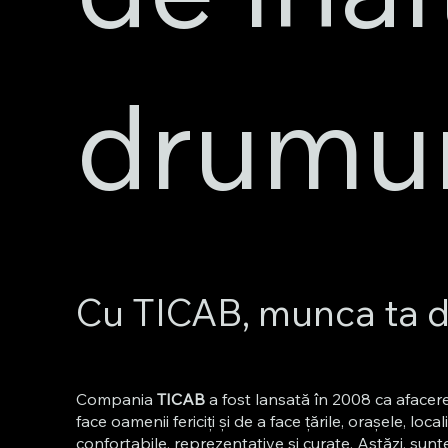
drumur
Cu TICAB, munca ta de
Compania
TICAB
a fost lansată în 2008 ca afacere
face oamenii fericiți și de a face țările, orașele, local
confortabile, reprezentative și curate. Astăzi, su