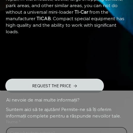
park areas, and other similar areas, you can not do
without a universal mini-loader
TI-Car
from the
manufacturer
TICAB
. Compact special equipment has
high quality and the ability to work with significant
loads.
REQUEST THE PRICE
Ai nevoie de mai multe informații?
Suntem aici să te ajutăm! Permite-ne să îți oferim
informații complete pentru a răspunde nevoilor tale.
Nume
*