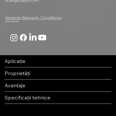
ticab@ticabltd.com
General Warranty Conditions
© 2026 by TICAB
Aplicație
Proprietăți
Avantaje
Specificații tehnice