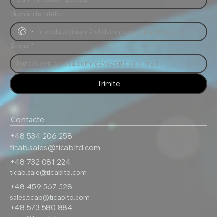
Număr de telefon
E-mail
*
Trimite
Contacte
+48 534 206 258
ticab.sales@ticabltd.com
+48 732 081 224
ticab.sale@ticabltd.com
+48 459 567 328
sales.ticab@ticabltd.com
+48 573 580 884