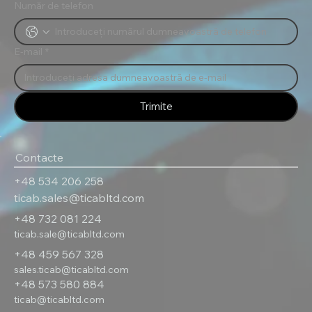
Număr de telefon
E-mail
*
Trimite
Contacte
+48 534 206 258
ticab.sales@ticabltd.com
+48 732 081 224
ticab.sale@ticabltd.com
+48 459 567 328
sales.ticab@ticabltd.com
+48 573 580 884
ticab@ticabltd.com