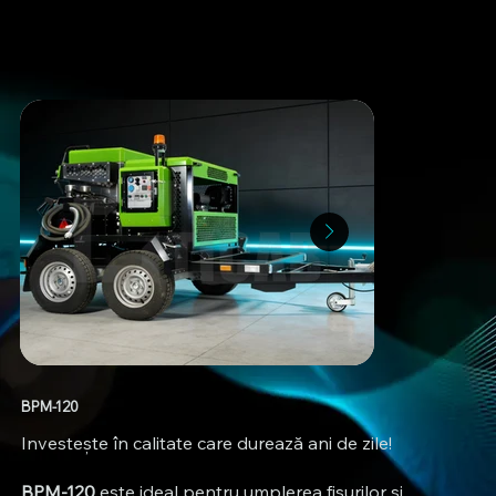
BPM-120
Investește în calitate care durează ani de zile!
BPM-120
este ideal pentru umplerea fisurilor și