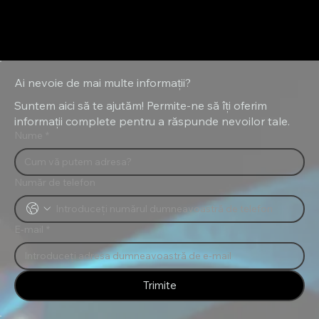
Ai nevoie de mai multe informații?
Suntem aici să te ajutăm! Permite-ne să îți oferim
informații complete pentru a răspunde nevoilor tale.
Nume
*
Număr de telefon
E-mail
*
Trimite