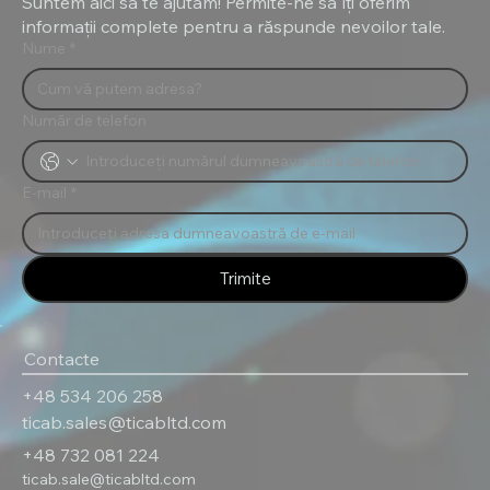
Suntem aici să te ajutăm! Permite-ne să îți oferim
informații complete pentru a răspunde nevoilor tale.
Nume
*
Număr de telefon
E-mail
*
Trimite
Contacte
+48 534 206 258
ticab.sales@ticabltd.com
+48 732 081 224
ticab.sale@ticabltd.com